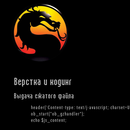
Верстка и кодинг
Выдача сжатого файла
header('Content-type: text/j-avascript; charset=UT
ob_start("ob_gzhandler");
echo $js_content;