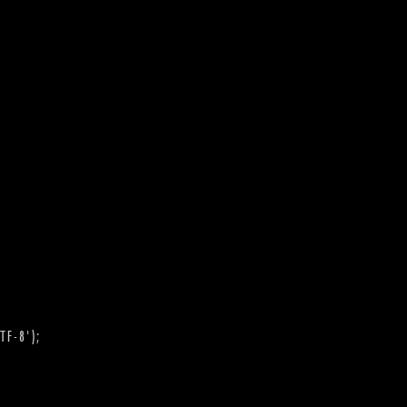
F-8');