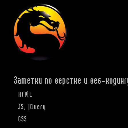
Заметки по верстке и веб-кодинг
HTML
JS, jQuery
CSS