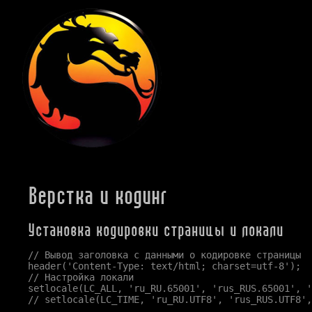
Верстка и кодинг
Установка кодировки страницы и локали
// Вывод заголовка с данными о кодировке страницы

header('Content-Type: text/html; charset=utf-8');

// Настройка локали

setlocale(LC_ALL, 'ru_RU.65001', 'rus_RUS.65001', '
// setlocale(LC_TIME, 'ru_RU.UTF8', 'rus_RUS.UTF8',