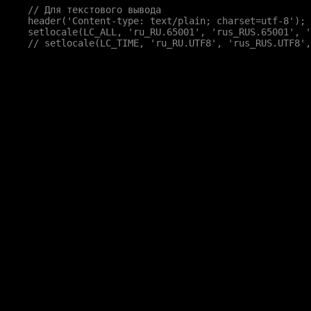
// Для текстового вывода

header('Content-type: text/plain; charset=utf-8');

setlocale(LC_ALL, 'ru_RU.65001', 'rus_RUS.65001', '