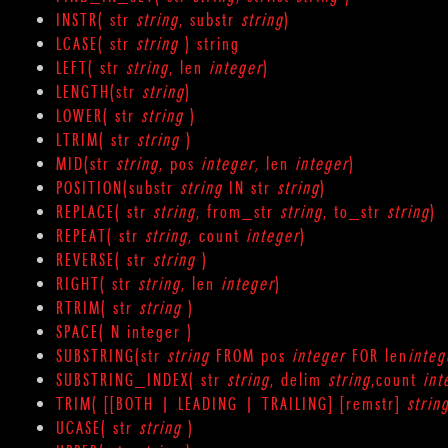
INSTR( str
string
, substr
string
)
LCASE( str
string
) string
LEFT( str
string
, len
integer
)
LENGTH(str
string
)
LOWER( str
string
)
LTRIM( str
string
)
MID(str
string
, pos
integer,
len
integer
)
POSITION(substr
string
IN str
string
)
REPLACE( str
string
, from_str
string
, to_str
string
)
REPEAT( str
string
, count
integer
)
REVERSE( str
string
)
RIGHT( str
string
, len
integer
)
RTRIM( str
string
)
SPACE( N integer )
SUBSTRING(str
string
FROM pos
integer
FOR len
integ
SUBSTRING_INDEX( str
string
, delim
string
,count
int
TRIM( [[BOTH | LEADING | TRAILING] [remstr]
strin
UCASE( str
string
)