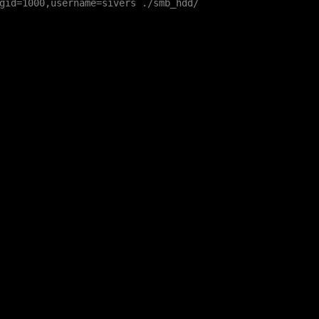
gid=1000,username=sivers ./smb_hdd/