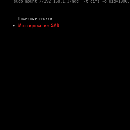
sudo mount //192.168.1.3/hdd  -t cifs -o uid=1000,
Монтирование SMB