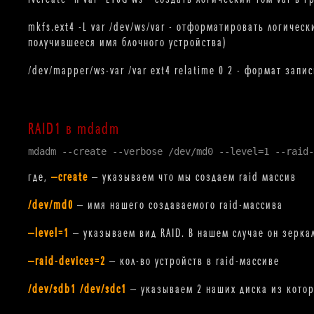
mkfs.ext4 -L var /dev/ws/var - отформатировать логическ
получившееся имя блочного устройства)
/dev/mapper/ws-var /var ext4 relatime 0 2 - формат запис
RAID1 в mdadm
mdadm --create --verbose /dev/md0 --level=1 --raid-
где,
—create
— указываем что мы создаем raid массив
/dev/md0
— имя нашего создаваемого raid-массива
—level=1
— указываем вид RAID. В нашем случае он зеркал
—raid-devices=2
— кол-во устройств в raid-массиве
/dev/sdb1 /dev/sdc1
— указываем 2 наших диска из котор