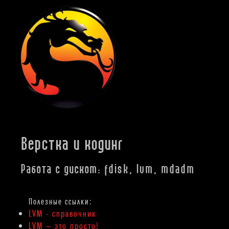
Верстка и кодинг
Работа с диском: fdisk, lvm, mdadm
LVM - справочник
LVM — это просто!