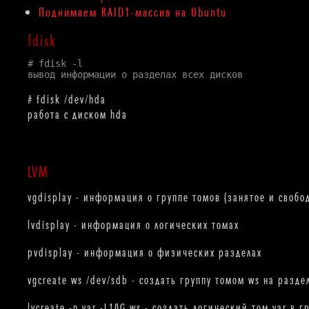
Поднимаем RAID1-массив на Ubuntu
fdisk
# fdisk -l
вывод информации о разделах всех дисков
# fdisk /dev/hda
работа с диском hda
LVM
vgdisplay - информация о группе томов (занятое и свобо
lvdisplay - информация о логических томах
pvdisplay - информация о физических разделах
vgcreate ws /dev/sdb - создать группу томом ws на разде
lvcreate -n var -L10G ws - создать логический том var в 