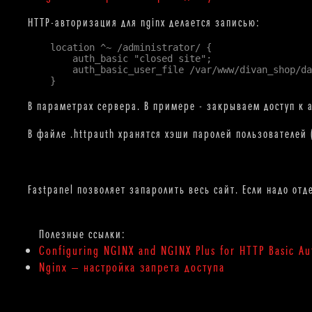
HTTP-авторизация для nginx делается записью:
    location ^~ /administrator/ {

        auth_basic "closed site";

        auth_basic_user_file /var/www/divan_shop/da
    }
В параметрах сервера. В примере - закрываем доступ к 
В файле .httpauth хранятся хэши паролей пользователей 
Fastpanel позволяет запаролить весь сайт. Если надо от
Configuring NGINX and NGINX Plus for HTTP Basic Au
Nginx — настройка запрета доступа