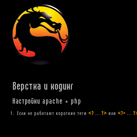
Верстка и кодинг
Настройки apache + php
Если не работают короткие теги
<?
...
?>
или
<?=
...
?