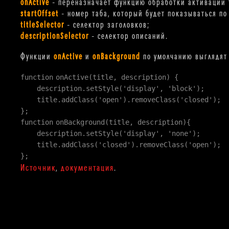
onActive
– переназначает функцию обработки активации 
startOffset
– номер таба, который будет показываться по 
titleSelector
– селектор заголовков;
descriptionSelector
– селектор описаний.
Функции
onActive
и
onBackground
по умолчанию выглядят 
function
onActive(title, description) {
description.setStyle(
'display'
,
'block'
);
title.addClass(
'open'
).removeClass(
'closed'
);
};
function
onBackground(title, description){
description.setStyle(
'display'
,
'none'
);
title.addClass(
'closed'
).removeClass(
'open'
);
};
Источник
документация
,
.