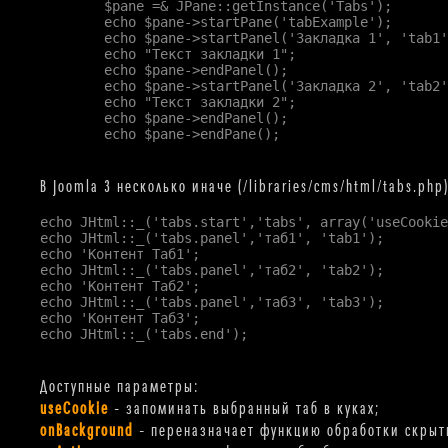
        $pane =& JPane::getInstance('Tabs');

        echo $pane->startPane('tabExample');

        echo $pane->startPanel('Закладка 1', 'tab1')
        echo "Текст закладки 1";

        echo $pane->endPanel();

        echo $pane->startPanel('Закладка 2', 'tab2')
        echo "Текст закладки 2";

        echo $pane->endPanel();

        echo $pane->endPane();

В Joomla 3 несколько иначе (/libraries/cms/html/tabs.php)
echo JHtml::_('tabs.start','tabs', array('useCookie
echo JHtml::_('tabs.panel','таб1', 'tab1');

echo 'Контент Таб1';

echo JHtml::_('tabs.panel','таб2', 'tab2');

echo 'Контент Таб2';

echo JHtml::_('tabs.panel','таб3', 'tab3');

echo 'Контент Таб3';

echo JHtml::_('tabs.end');

Доступные параметры:
useCookie
– запоминать выбранный таб в куках;
onBackground
– переназначает функцию обработки скрыт