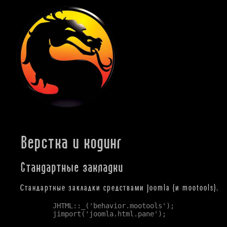
Верстка и кодинг
Стандартные закладки
Стандартные закладки средствами Joomla (и mootools).
        JHTML::_('behavior.mootools');

        jimport('joomla.html.pane');
