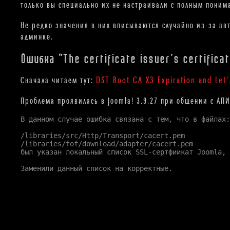
только вы специально их не настраивали с полным поним
Не редко значения в них вписываются случайно из-за ав
админке.
Ошибка "The certificate issuer's certific
DST Root CA X3 Expiration and Let'
Сначала читаем тут:
Проблема проявилась в Joomla! 3.9.27 при общении с АПИ
В данном случае ошибка связана с тем, что в файлах:

/libraries/src/Http/Transport/cacert.pem

/libraries/fof/download/adapter/cacert.pem

был указан локальный список SSL-сертфиикат Joomla, 
Заменили данный список на корректные.