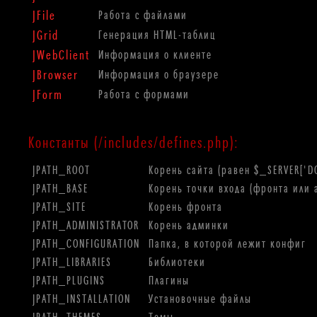
JFile
Работа с файлами
JGrid
Генерация HTML-таблиц
JWebClient
Информация о клиенте
JBrowser
Информация о браузере
JForm
Работа с формами
Константы (/includes/defines.php):
JPATH_ROOT
Корень сайта (равен $_SERVER['
JPATH_BASE
Корень точки входа (фронта или 
JPATH_SITE
Корень фронта
JPATH_ADMINISTRATOR
Корень админки
JPATH_CONFIGURATION
Папка, в которой лежит конфиг
JPATH_LIBRARIES
Библиотеки
JPATH_PLUGINS
Плагины
JPATH_INSTALLATION
Установочные файлы
JPATH_THEMES
Темы