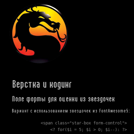
Верстка и кодинг
Поле формы для оценки из звездочек
Вариант с использованием звездочек из FontAwesome5:
<span class="star-box form-control">
<? for($i = 5; $i > 0; $i--): ?>