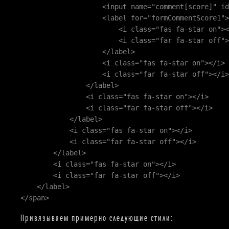
<input name="comment[score]" id="formCom
<label for="formCommentScore1">
<i class="fas fa-star on"></
<i class="far fa-star off"><
</label>
<i class="fas fa-star on"></i>
<i class="far fa-star off"></i>
</label>
<i class="fas fa-star on"></i>
<i class="far fa-star off"></i>
</label>
<i class="fas fa-star on"></i>
<i class="far fa-star off"></i>
</label>
<i class="fas fa-star on"></i>
<i class="far fa-star off"></i>
</label>
</span>
Привязываем примерно следующие стили: