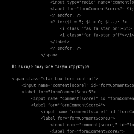
<input type="radio" name="comment[score]" i
<label for="formCommentScore<?= $i; 
<? endfor; ?>
<? for($i = 5; $i > 0; $i--): ?>
<i class="fas fa-star on"></i>
<i class="far fa-star off"></i>
</label>
<? endfor; ?>
</span>
На выходе получаем такую структуру:
<span class="star-box form-control">
<input name="comment[score]" id="formCommentScor
<label for="formCommentScore5">
<input name="comment[score]" id="formCommentSc
<label for="formCommentScore4">
<input name="comment[score]" id="formComment
<label for="formCommentScore3">
<input name="comment[score]" id="formComme
<label for="formCommentScore2">