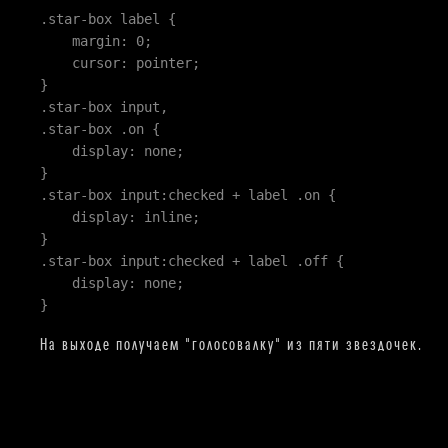
.star-box label {
margin: 0;
cursor: pointer;
}
.star-box input,
.star-box .on {
display: none;
}
.star-box input:checked + label .on {
display: inline;
}
.star-box input:checked + label .off {
display: none;
}
На выходе получаем "голосовалку" из пяти звездочек.