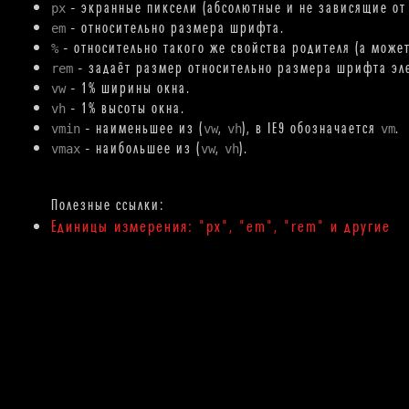
– экранные пиксели (абсолютные и не зависящие от 
px
– относительно размера шрифта.
em
– относительно такого же свойства родителя (а может
%
– задаёт размер относительно размера шрифта эле
rem
– 1% ширины окна.
vw
– 1% высоты окна.
vh
– наименьшее из (
,
), в IE9 обозначается
.
vmin
vw
vh
vm
– наибольшее из (
,
).
vmax
vw
vh
Единицы измерения: "px", "em", "rem" и другие