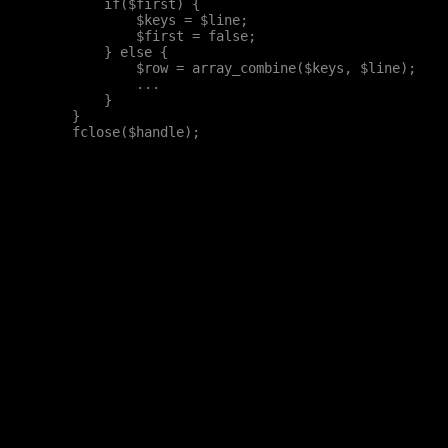
        if($first) {

            $keys = $line;

            $first = false;

        } else {

            $row = array_combine($keys, $line);

            ...

        }

    }
