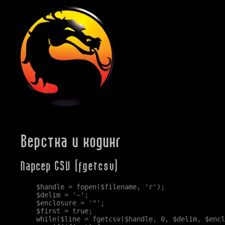
Верстка и кодинг
Парсер CSV (fgetcsv)
    $handle = fopen($filename, 'r');

    $delim = '~';

    $enclosure = '"';

    $first = true;

    while($line = fgetcsv($handle, 0, $delim, $encl